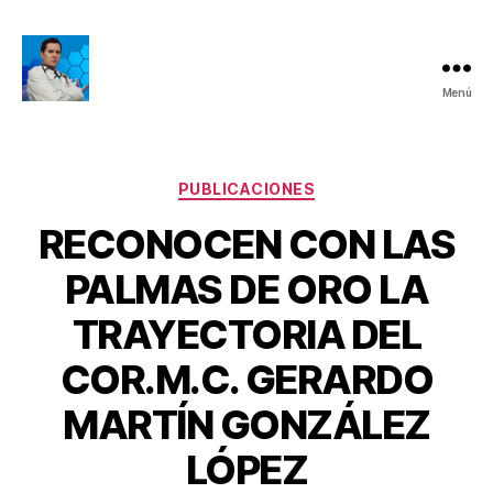
Menú
Dr.
Gerardo
Martín
González
Categorías
PUBLICACIONES
López
RECONOCEN CON LAS
-
Terapia
PALMAS DE ORO LA
de
Regeneración
TRAYECTORIA DEL
Celular
a
COR.M.C. GERARDO
Base
P
de
o
MARTÍN GONZÁLEZ
Inductores
r
M
LÓPEZ
a