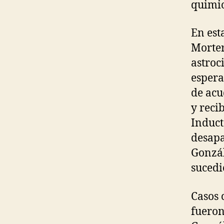
quimio
En est
Morter
astroc
espera
de acu
y reci
Induct
desapa
Gonzál
sucedi
Casos 
fueron