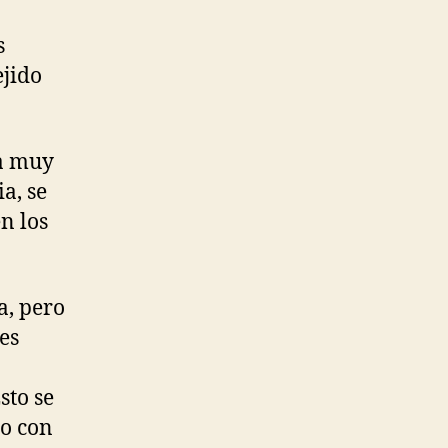
s
ejido
a muy
a, se
n los
a, pero
es
sto se
to con