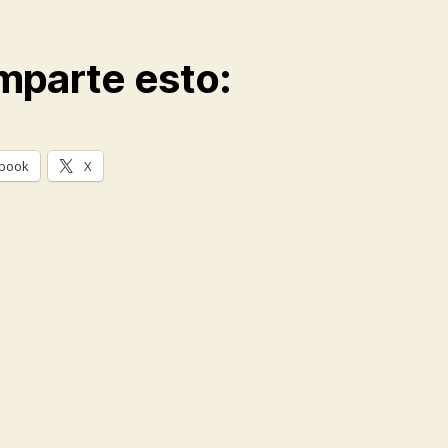
parte esto:
book
X