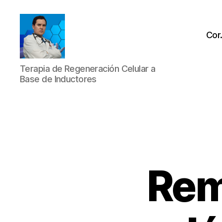
Cor
Dr.
Terapia de Regeneración Celular a
Gerardo
Base de Inductores
Martín
González
López
-
Terapia
de
Regeneración
Celular
Rem
a
Base
de
Inductores