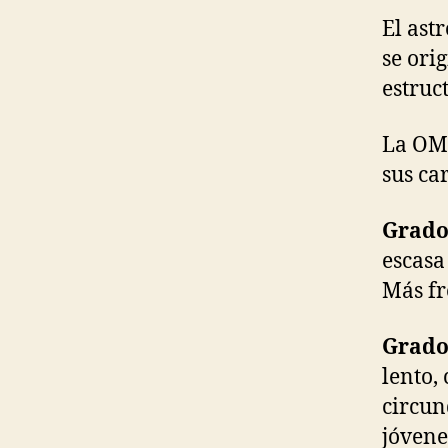
El ast
se ori
estruc
La OMS
sus car
Grado 
escasa
Más fr
Grado 
lento, 
circun
jóvene