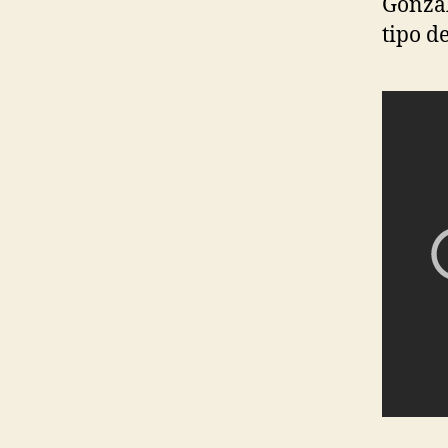
Gonzál
tipo d