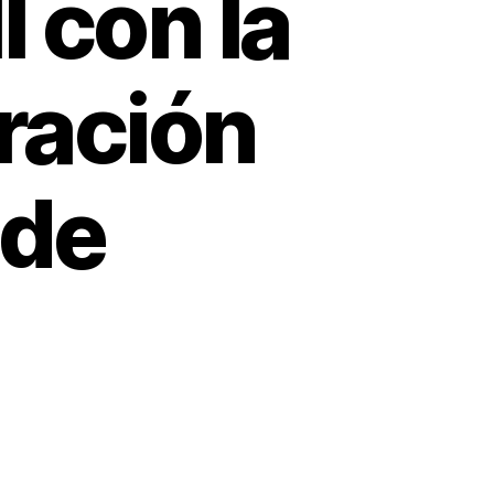
I con la
ración
 de