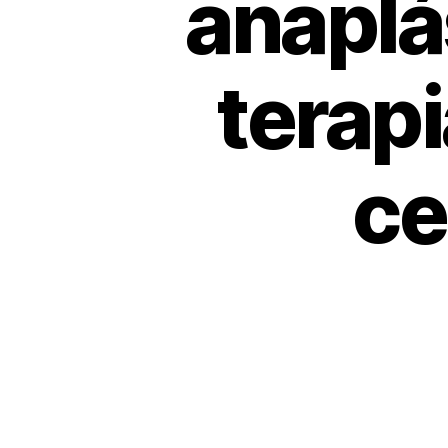
anaplás
terap
ce