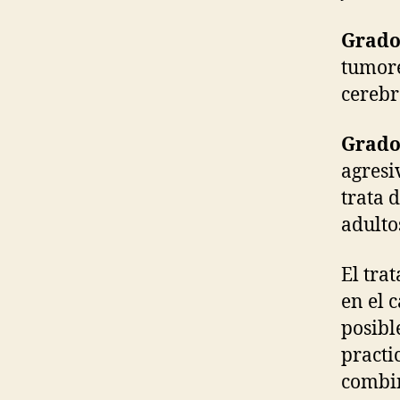
Grado 
tumore
cerebr
Grado
agresi
trata 
adulto
El tra
en el 
posibl
practi
combin