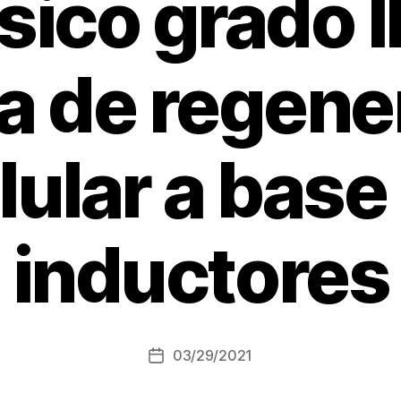
ico grado II
ia de regene
lular a base
P
inductores
o
r
M
a
ri
Autor
03/29/2021
c
Fecha
de
a
de
la
r
la