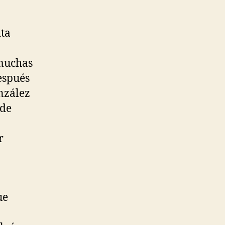
ita
 muchas
espués
nzález
 de
r
ue