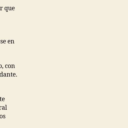
or que
ose en
o, con
ndante.
te
ral
os