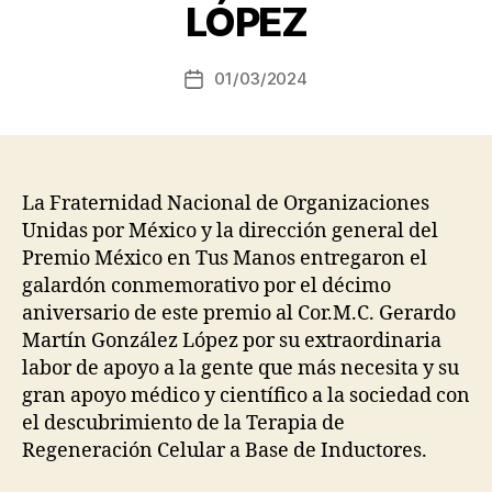
M
LÓPEZ
a
ri
Autor
01/03/2024
c
Fecha
de
a
de
la
r
la
entrada
m
entrada
e
n
La Fraternidad Nacional de Organizaciones
Unidas por México y la dirección general del
Premio México en Tus Manos entregaron el
galardón conmemorativo por el décimo
aniversario de este premio al Cor.M.C. Gerardo
Martín González López por su extraordinaria
labor de apoyo a la gente que más necesita y su
gran apoyo médico y científico a la sociedad con
el descubrimiento de la Terapia de
Regeneración Celular a Base de Inductores.