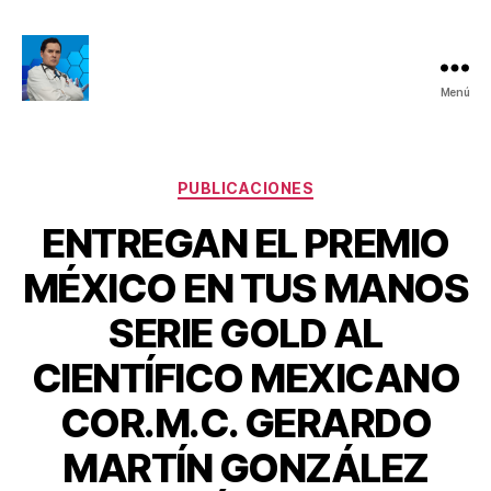
Menú
Dr.
Gerardo
Martín
González
Categorías
PUBLICACIONES
López
ENTREGAN EL PREMIO
-
Terapia
MÉXICO EN TUS MANOS
de
Regeneración
SERIE GOLD AL
Celular
a
CIENTÍFICO MEXICANO
Base
de
COR.M.C. GERARDO
Inductores
P
o
MARTÍN GONZÁLEZ
r